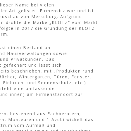
ieser Name bei vielen
er Art gelistet. Firmensitz war und ist
Meuschau von Merseburg. Aufgrund
gen drohte die Marke „KLOTZ“ vom Markt
folgte in 2017 die Gründung der KLOTZ
orm.
sst einen Bestand an
nd Hausverwaltungen sowie
 und Privatkunden. Das
t gefächert und lässt sich
its beschrieben, mit „Produkten rund
dächer, Wintergärten, Türen, Fenster,
 Einbruch- und Sonnenschutz, etc.)
steht eine umfassende
und innen) am Firmenstandort zur
ern, bestehend aus Fachberatern,
rn, Monteuren und 1 Azubi wickelt das
ektrum vom Aufmaß und