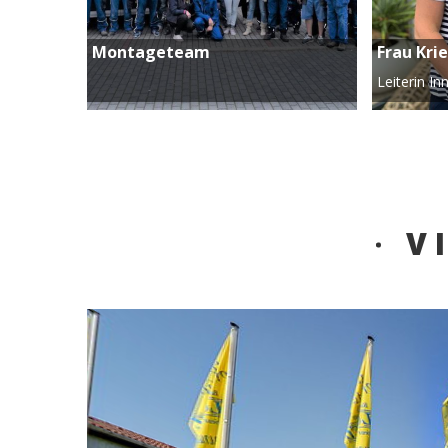
Montageteam
Frau Kri
Leiterin I
V