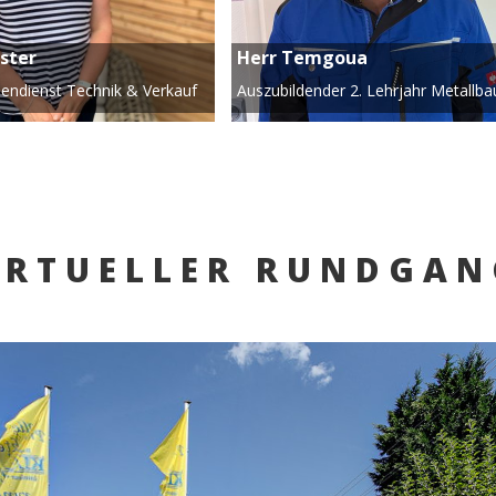
ester
Herr Temgoua
nnendienst Technik & Verkauf
Auszubildender 2. Lehrjahr Metallba
IRTUELLER RUNDGA