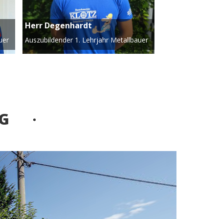
Herr Degenhardt
uer
Auszubildender 1. Lehrjahr Metallbauer
NG