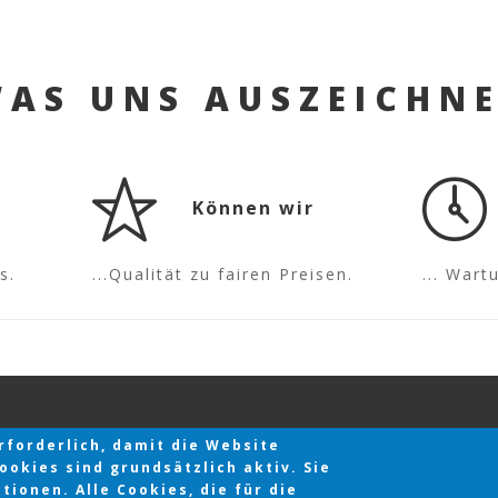
AS UNS AUSZEICHN
Können wir
s.
...Qualität zu fairen Preisen.
... War
forderlich, damit die Website
okies sind grundsätzlich aktiv. Sie
ionen. Alle Cookies, die für die