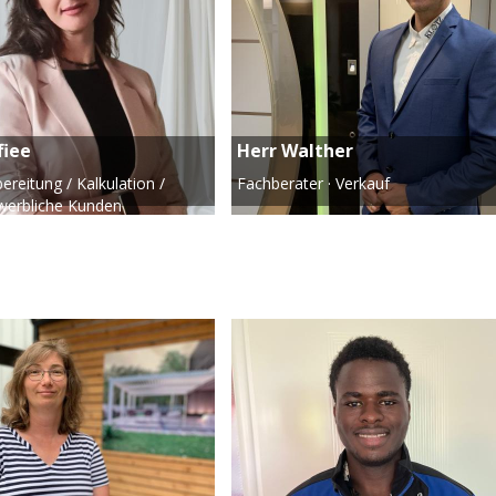
fiee
Herr Walther
ereitung / Kalkulation /
Fachberater · Verkauf
werbliche Kunden