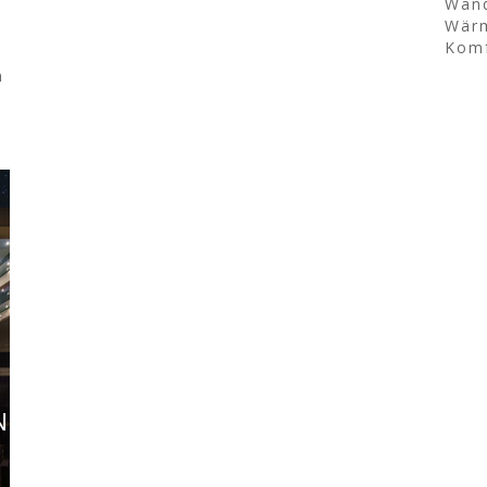
Wand
Wärm
Komf
m
N