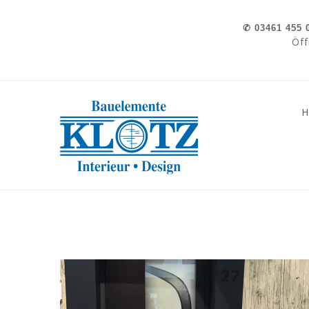
Skip to navigation
Direkt zum Inhalt
✆
03461 455 
Öff
»
»