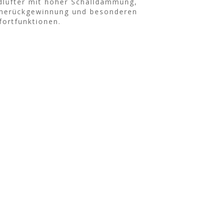
lüfter mit hoher Schalldämmung,
erückgewinnung und besonderen
ortfunktionen.