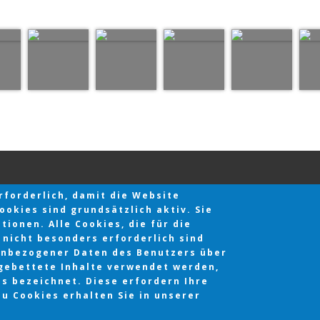
forderlich, damit die Website
okies sind grundsätzlich aktiv. Sie
ionen. Alle Cookies, die für die
nicht besonders erforderlich sind
enbezogener Daten des Benutzers über
gebettete Inhalte verwendet werden,
Copyright © 2026 |
Impressum
|
Datenschutz
es bezeichnet. Diese erfordern Ihre
u Cookies erhalten Sie in unserer