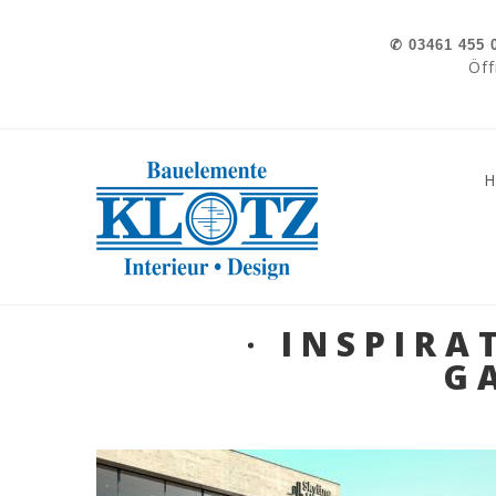
Skip to navigation
Direkt zum Inhalt
✆
03461 455 
Öff
»
»
INSPIRA
G