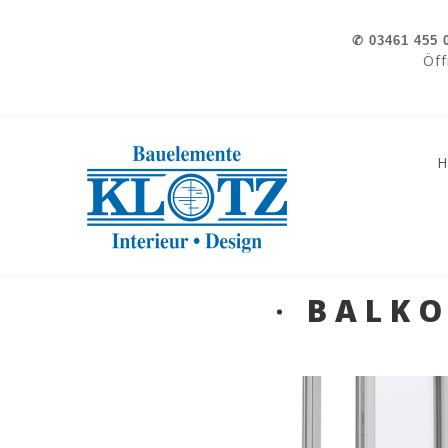
Skip to navigation
Direkt zum Inhalt
✆
03461 455 
Öff
»
»
BALKO