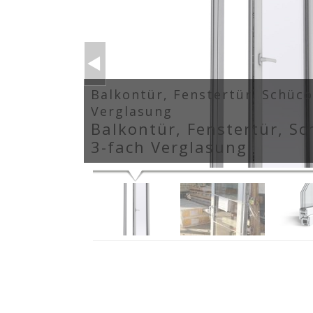
Balkontür, Fenstertür, Schüco
Verglasung
Balkontür, Fenstertür, Sc
3-fach Verglasung