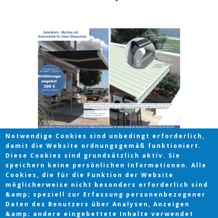
Notwendige Cookies sind unbedingt erforderlich,
damit die Website ordnungsgemäß funktioniert.
Diese Cookies sind grundsätzlich aktiv. Sie
speichern keine persönlichen Informationen. Alle
Cookies, die für die Funktion der Website
möglicherweise nicht besonders erforderlich sind
&amp; speziell zur Erfassung personenbezogener
Daten des Benutzers über Analysen, Anzeigen
&amp; andere eingebettete Inhalte verwendet