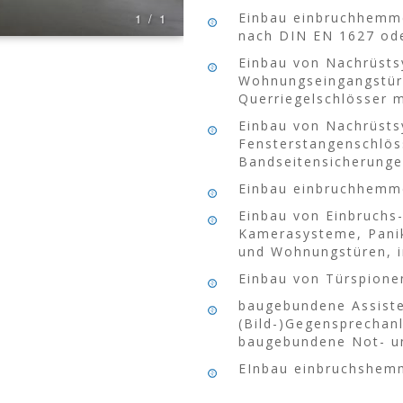
Einbau einbruchhemm
1 / 1
nach DIN EN 1627 od
Einbau von Nachrüsts
Wohnungseingangstüre
Querriegelschlösser 
Einbau von Nachrüsts
Fensterstangenschlös
Bandseitensicherunge
Einbau einbruchhemme
Einbau von Einbruchs-
Kamerasysteme, Panik
und Wohnungstüren, in
Einbau von Türspione
baugebundene Assiste
(Bild-)Gegensprechan
baugebundene Not- u
EInbau einbruchshem