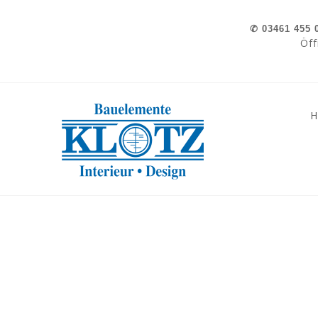
Skip to navigation
Direkt zum Inhalt
✆
03461 455 
Öff
»
»