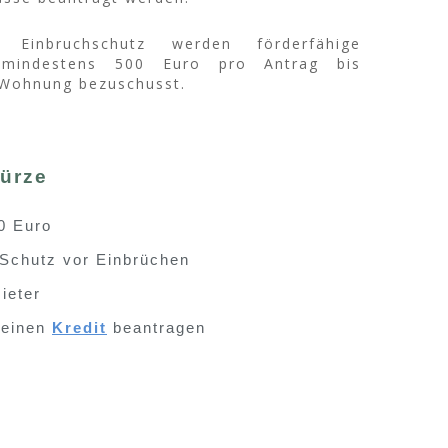
nbruch­schutz werden förder­fähige
on mindestens 500 Euro pro Antrag bis
 Wohnung bezuschusst.
Kürze
0 Euro
chutz vor Einbrüchen
ieter
 einen
Kredit
beantragen