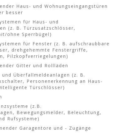
ender Haus- und Wohnungseingangstüren
er besser
ystemen für Haus- und
n (z. B. Türzusatzschlösser,
mit/ohne Sperrbügel)
ystemen für Fenster (z. B. aufschraubbare
ser, drehgehemmte Fenstergriffe,
n, Pilzkopfverriegelungen)
nder Gitter und Rollläden
 und Überfallmeldeanlagen (z. B.
schalter, Personenerkennung an Haus-
telligente Türschlösser)
n
nzsysteme (z.B.
lagen, Bewegungsmelder, Beleuchtung,
nd Rufsysteme)
mender Garagentore und - Zugänge